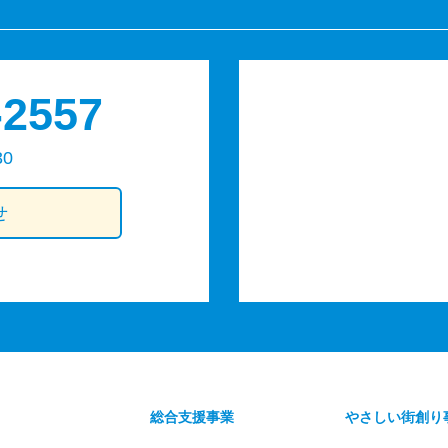
-2557
30
せ
総合支援事業
やさしい街創り