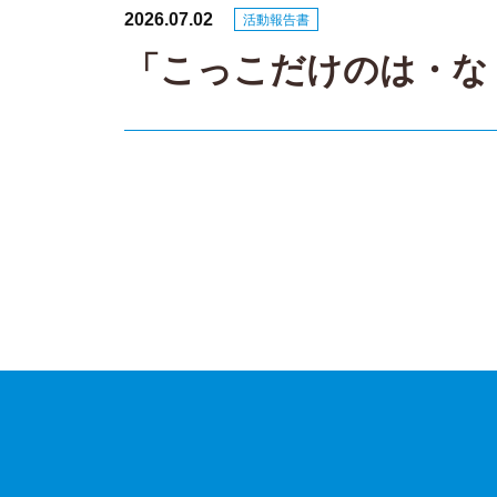
2026.07.02
活動報告書
「こっこだけのは・な
投
稿
ナ
ビ
ゲ
ー
シ
ョ
ン