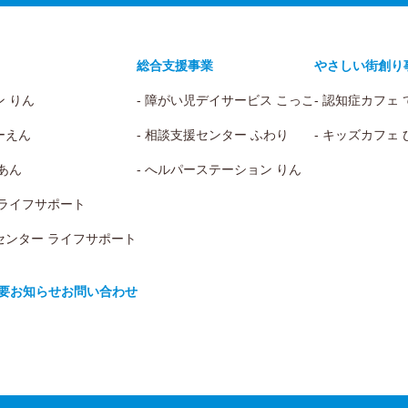
総合支援事業
やさしい街創り
ン りん
- 障がい児デイサービス こっこ
- 認知症カフェ
ーえん
- 相談支援センター ふわり
- キッズカフェ
 あん
- へルパーステーション りん
 ライフサポート
センター ライフサポート
要
お知らせ
お問い合わせ