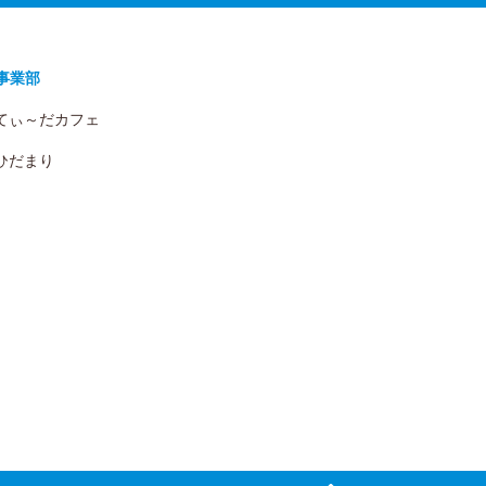
事業部
 てぃ～だカフェ
 ひだまり