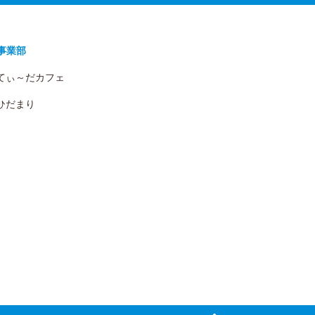
事業部
 てぃ～だカフェ
 ひだまり