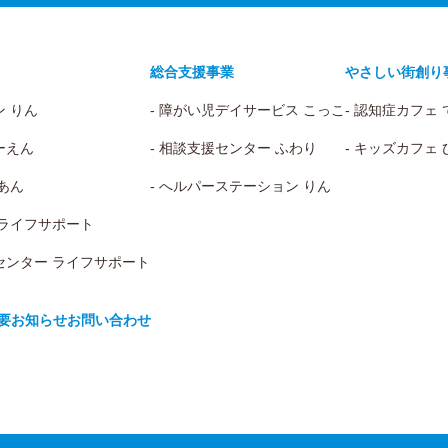
総合支援事業
やさしい街創り
ン りん
- 障がい児デイサービス こっこ
- 認知症カフェ
ーえん
- 相談支援センター ふわり
- キッズカフェ
 あん
- へルパーステーション りん
 ライフサポート
センター ライフサポート
要
お知らせ
お問い合わせ