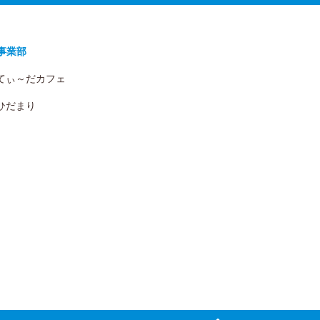
事業部
 てぃ～だカフェ
 ひだまり