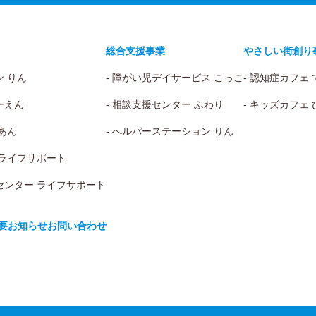
総合支援事業
やさしい街創り
ン りん
- 障がい児デイサービス こっこ
- 認知症カフェ
ーえん
- 相談支援センター ふわり
- キッズカフェ
 あん
- へルパーステーション りん
 ライフサポート
センター ライフサポート
要
お知らせ
お問い合わせ