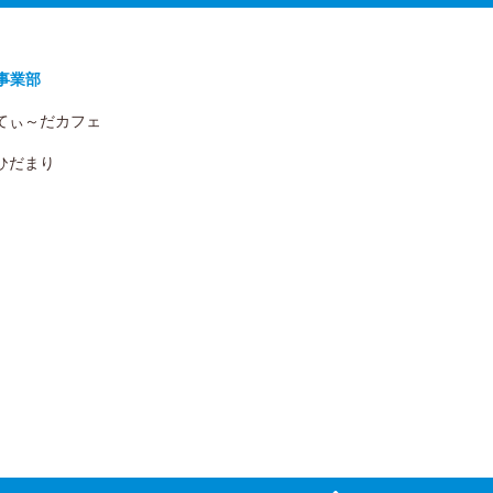
事業部
 てぃ～だカフェ
 ひだまり