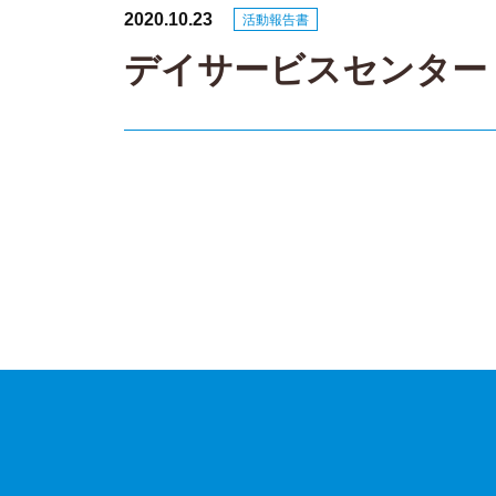
2020.10.23
活動報告書
デイサービスセンター え
投
稿
ナ
ビ
ゲ
ー
シ
ョ
ン