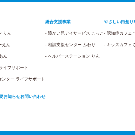
総合支援事業
やさしい街創り
ン りん
- 障がい児デイサービス こっこ
- 認知症カフェ
ーえん
- 相談支援センター ふわり
- キッズカフェ
 あん
- へルパーステーション りん
 ライフサポート
センター ライフサポート
要
お知らせ
お問い合わせ