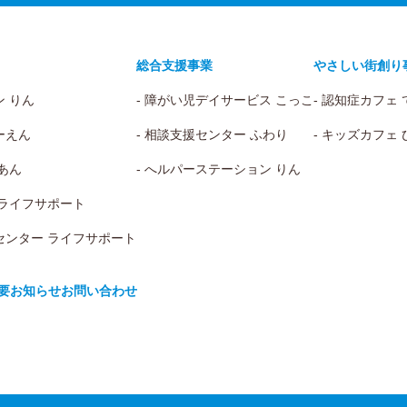
総合支援事業
やさしい街創り
ン りん
- 障がい児デイサービス こっこ
- 認知症カフェ
ーえん
- 相談支援センター ふわり
- キッズカフェ
 あん
- へルパーステーション りん
 ライフサポート
センター ライフサポート
要
お知らせ
お問い合わせ