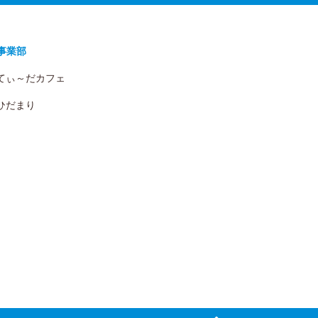
事業部
 てぃ～だカフェ
 ひだまり