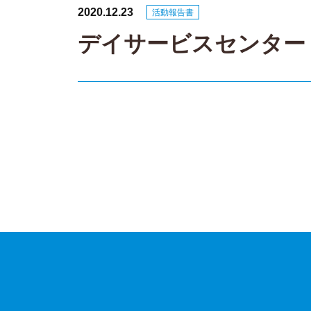
2020.12.23
活動報告書
デイサービスセンター え
投
稿
ナ
ビ
ゲ
ー
シ
ョ
ン