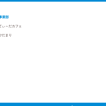
事業部
 てぃ～だカフェ
 ひだまり