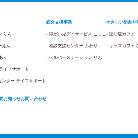
総合支援事業
やさしい街創り
ン りん
- 障がい児デイサービス こっこ
- 認知症カフェ
ーえん
- 相談支援センター ふわり
- キッズカフェ
 あん
- へルパーステーション りん
 ライフサポート
センター ライフサポート
要
お知らせ
お問い合わせ