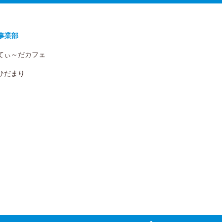
事業部
 てぃ～だカフェ
 ひだまり