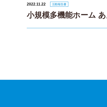
2022.11.22
活動報告書
小規模多機能ホーム あん
投
稿
ナ
ビ
ゲ
ー
シ
ョ
ン