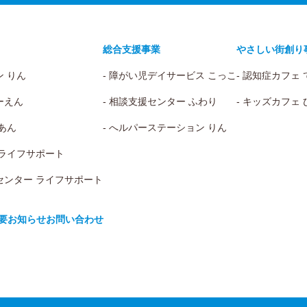
総合支援事業
やさしい街創り
ン りん
- 障がい児デイサービス こっこ
- 認知症カフェ
ーえん
- 相談支援センター ふわり
- キッズカフェ
 あん
- へルパーステーション りん
 ライフサポート
センター ライフサポート
要
お知らせ
お問い合わせ