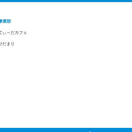
事業部
 てぃ～だカフェ
 ひだまり