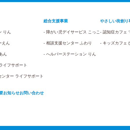
総合支援事業
やさしい街創り
ン りん
- 障がい児デイサービス こっこ
- 認知症カフェ
ーえん
- 相談支援センター ふわり
- キッズカフェ
 あん
- へルパーステーション りん
 ライフサポート
センター ライフサポート
要
お知らせ
お問い合わせ