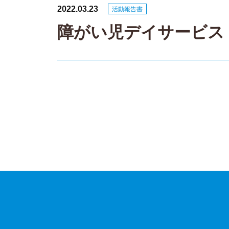
2022.03.23
活動報告書
障がい児デイサービス こ
投
稿
ナ
ビ
ゲ
ー
シ
ョ
ン