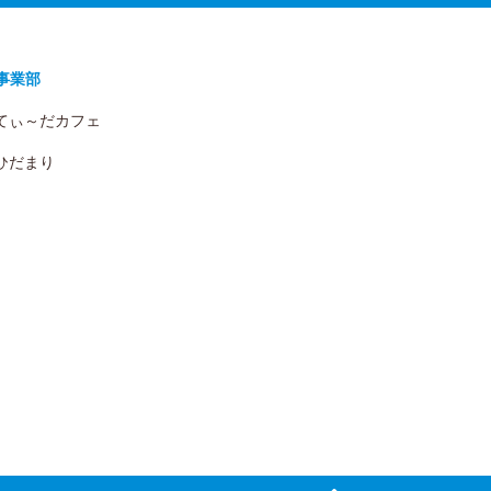
事業部
 てぃ～だカフェ
 ひだまり